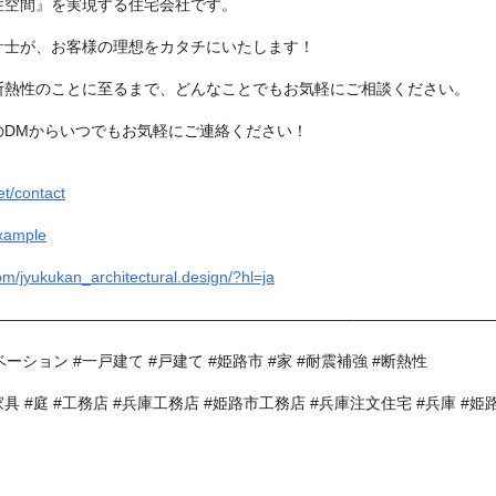
住空間』を実現する住宅会社です。
計士が、お客様の理想をカタチにいたします！
断熱性のことに至るまで、どんなことでもお気軽にご相談ください。
のDMからいつでもお気軽にご連絡ください！
et/contact
example
om/jyukukan_architectural.design/?hl=ja
——————————————————————–—————————
ーション #一戸建て #戸建て #姫路市 #家 #耐震補強 #断熱性
家具 #庭 #工務店 #兵庫工務店 #姫路市工務店 #兵庫注文住宅 #兵庫 #姫