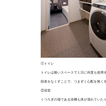
①トイレ
トイレは狭いスペースで１日に何度も使用
段差をなくすことで、つまずく心配を無く
②浴室
くつろぎの場である浴槽も床が濡れていた