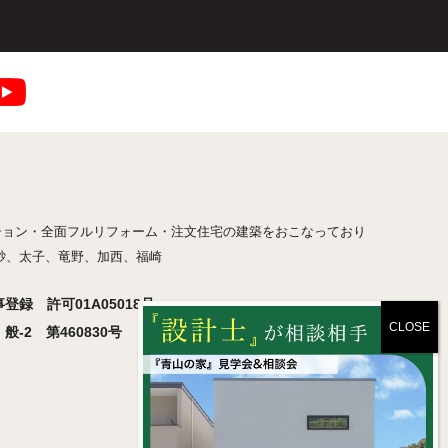
ション・全面フルリフォーム・注文住宅の建築をおこなっており
砂、太子、竜野、加西、福崎
録 許可01A05018号
-2 第460830号