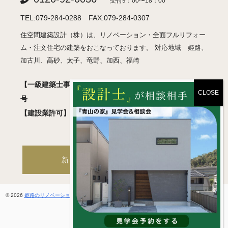
受付9：00〜18：00
TEL:079-284-0288 FAX:079-284-0307
住空間建築設計（株）は、リノベーション・全面フルリフォー
ム・注文住宅の建築をおこなっております。 対応地域 姫路、
加古川、高砂、太子、竜野、加西、福崎
【一級建築士事務所】 兵庫県知事登録 許可01A05018
号
【建設業許可】 兵庫県知事登録 般-2 第460830号
新築・注文住宅サイトへ
© 2026
姫路のリノベーション・フルリフォーム / 住空間建築設計 一級建築士事務所
. All rights
reserved.
ホームページ制作
by