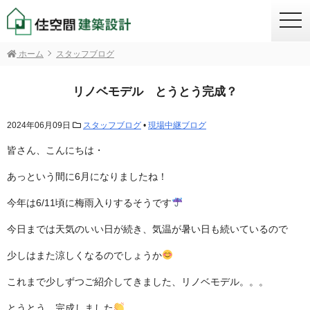
togg
navi
ホーム
スタッフブログ
リノベモデル とうとう完成？
2024年06月09日
スタッフブログ
•
現場中継ブログ
皆さん、こんにちは・
あっという間に6月になりましたね！
今年は6/11頃に梅雨入りするそうです
今日までは天気のいい日が続き、気温が暑い日も続いているので
少しはまた涼しくなるのでしょうか
これまで少しずつご紹介してきました、リノベモデル。。。
とうとう、完成しました