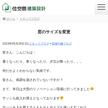
togg
navi
ホーム
スタッフブログ
窓のサイズを変更
2023年05月26日
スタッフブログ
•
現場中継ブログ
皆さん、こんにちは・
暑くなったり、寒くなったり、夕立が降ったり。。。
何だかよくわからない気候です。
皆さん、体調を崩されていないですか？
さて、本日は大型のリノベーション現場に行ってきました
サッシも総入れ替えとなっております
サッシを入れ替えるともちろんサイズも違いますよね？