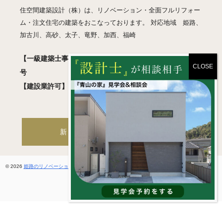
住空間建築設計（株）は、リノベーション・全面フルリフォー
ム・注文住宅の建築をおこなっております。 対応地域 姫路、
加古川、高砂、太子、竜野、加西、福崎
【一級建築士事務所】 兵庫県知事登録 許可01A05018
号
【建設業許可】 兵庫県知事登録 般-2 第460830号
新築・注文住宅サイトへ
© 2026
姫路のリノベーション・フルリフォーム / 住空間建築設計 一級建築士事務所
. All rights
reserved.
ホームページ制作
by