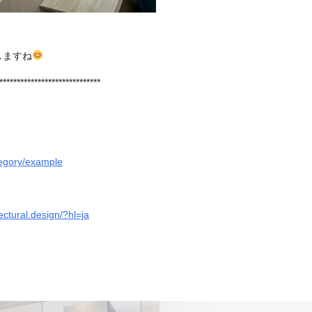
しますね
*****************************
tegory/example
ctural.design/?hl=ja