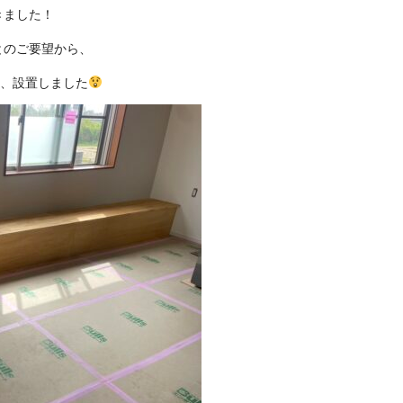
きました！
とのご要望から、
き、設置しました