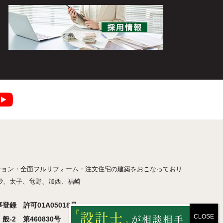
ション・全面フルリフォーム・注文住宅の建築をおこなっており
砂、太子、竜野、加西、福崎
録 許可01A05018号
-2 第460830号