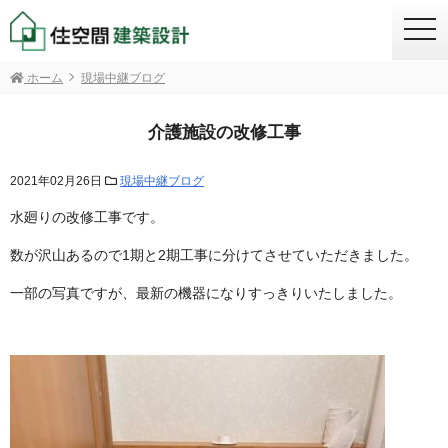
togg
navi
ホーム
現場中継ブログ
介護施設の改修工事
2021年02月26日
現場中継ブログ
水廻りの改修工事です。
数が沢山あるので1期と2期工事に分けてさせていただきました。
一部の写真ですが、最新の機器になりすっきりいたしました。