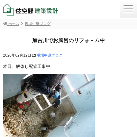
togg
navi
ホーム
現場中継ブログ
加古川でお風呂のリフォ－ム中
2020年02月12日
現場中継ブログ
本日、解体し配管工事中