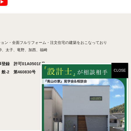
ション・全面フルリフォーム・注文住宅の建築をおこなっており
砂、太子、竜野、加西、福崎
録 許可01A05018号
-2 第460830号