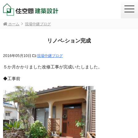
togg
navi
ホーム
現場中継ブログ
リノベ-ション完成
2016年05月10日
現場中継ブログ
５か月かかりました改修工事が完成いたしました。
◆工事前