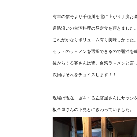
有年の信号より千種川を北に上がり丁度お
道路沿いの台湾料理の昼定食を頂きました
これがかなりボリュ－ム有り美味しかった
セットのラ－メンを選択できるので醤油を
後からくる客さんは皆、台湾ラ－メンと言
次回はそれをチョイスします！！
現場は現在、塀をする左官屋さんにサッシ
板金屋さんの下見とにぎわっていました。