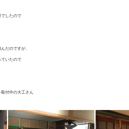
昼でしたので
。
。
頼んだのですが、
っていたので
を取付中の大工さん