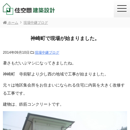
togg
navi
ホーム
現場中継ブログ
神崎町で現場が始まりました。
2014年09月10日
現場中継ブログ
暑さもだいぶマシになってきましたね。
神崎町 寺前駅より少し西の地域で工事が始まりました。
元々は地区集会所をお住まいになられる住宅に内装を大きく改修す
る工事です。
建物は、鉄筋コンクリートです。