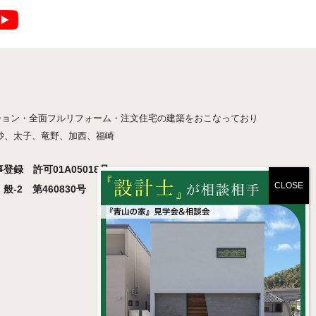
ション・全面フルリフォーム・注文住宅の建築をおこなっており
砂、太子、竜野、加西、福崎
録 許可01A05018号
-2 第460830号