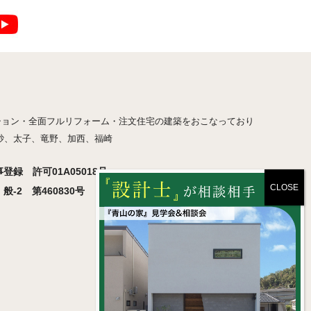
ション・全面フルリフォーム・注文住宅の建築をおこなっており
砂、太子、竜野、加西、福崎
録 許可01A05018号
-2 第460830号