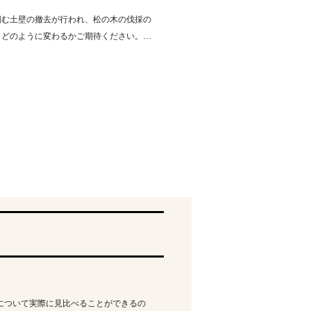
囲む土壁の撤去が行われ、松の木の伐採の
。どのように変わるかご期待ください。…
備について実際に見比べることができるの