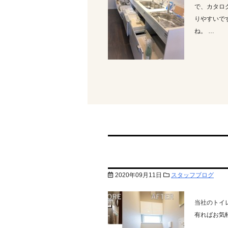
で、カタロ
りやすいで
ね。 …
2020年09月11日
スタッフブログ
当社のトイ
有ればお気