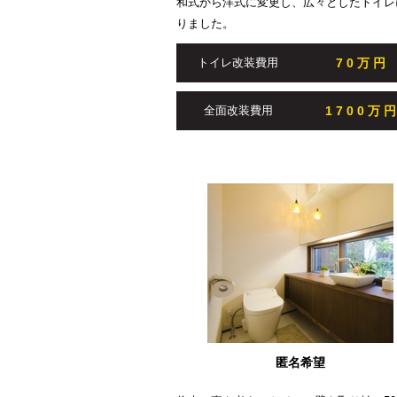
和式から洋式に変更し、広々としたトイレ
りました。
70万円
トイレ改装費用
1700万
全面改装費用
匿名希望