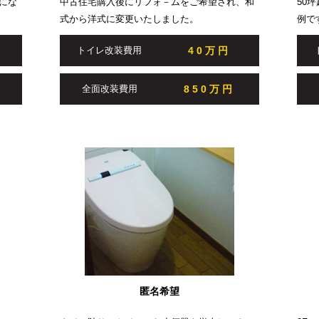
にな
中古住宅購入後にリフォ－ムをご希望され、和
50
式から洋式に変更いたしました。
例で
40万円
トイレ改装費用
円
850万円
全面改装費用
匿名希望