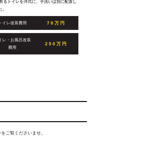
に有るトイレを洋式に、手洗いは別に配置し
た。
70万円
トイレ改装費用
イレ・お風呂改装
250万円
費用
ンをご覧くださいませ。