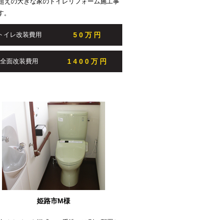
坪超えの大きな家のトイレリフォーム施工事
す。
50万円
トイレ改装費用
1400万円
全面改装費用
姫路市M様