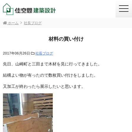
togg
navi
ホーム
社長ブログ
材料の買い付け
2017年06月26日
社長ブログ
先日、山崎町と三田まで木材を見に行ってきました。
結構よい物が有ったので数枚買い付けをしました。
又加工が終わったら展示したいと思います。