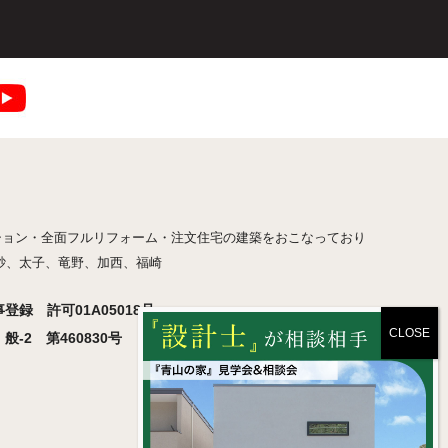
ション・全面フルリフォーム・注文住宅の建築をおこなっており
砂、太子、竜野、加西、福崎
録 許可01A05018号
-2 第460830号