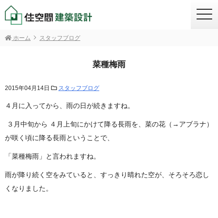
togg
navi
ホーム
スタッフブログ
菜種梅雨
2015年04月14日
スタッフブログ
４月に入ってから、雨の日が続きますね。
３月中旬から ４月上旬にかけて降る長雨を、菜の花（→アブラナ）
が咲く頃に降る長雨ということで、
「菜種梅雨」と言われますね。
雨が降り続く空をみていると、すっきり晴れた空が、そろそろ恋し
くなりました。