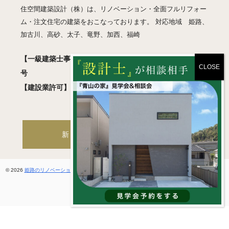
住空間建築設計（株）は、リノベーション・全面フルリフォー
ム・注文住宅の建築をおこなっております。 対応地域 姫路、
加古川、高砂、太子、竜野、加西、福崎
【一級建築士事務所】 兵庫県知事登録 許可01A05018
号
【建設業許可】 兵庫県知事登録 般-2 第460830号
新築・注文住宅サイトへ
© 2026
姫路のリノベーション・フルリフォーム / 住空間建築設計 一級建築士事務所
. All rights
reserved.
ホームページ制作
by