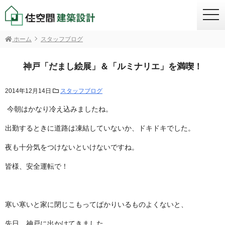
togg
navi
ホーム
スタッフブログ
神戸「だまし絵展」＆「ルミナリエ」を満喫！
2014年12月14日
スタッフブログ
今朝はかなり冷え込みましたね。
出勤するときに道路は凍結していないか、ドキドキでした。
夜も十分気をつけないといけないですね。
皆様、安全運転で！
寒い寒いと家に閉じこもってばかりいるものよくないと、
先日、神戸に出かけてきました。