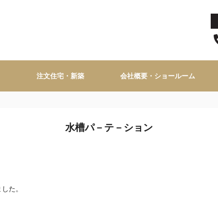
注文住宅・新築
会社概要・ショールーム
水槽パ－テ－ション
ました。