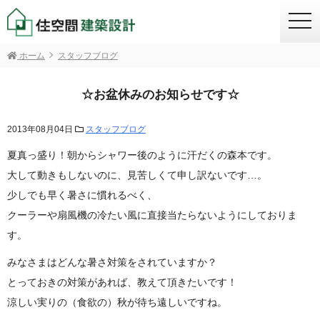
togg
navi
ホーム
スタッフブログ
☆お盆休みのお知らせです☆
2013年08月04日
スタッフブログ
夏真っ盛り！朝からシャワー後のように汗だくの森本です。
大して動きもしないのに、見苦しくて申し訳ないです…。
少しでも早く暑さに慣れるべく、
クーラーや扇風機の冷たい風に直接当たらないようにしておりま
す。
みなさまはどんな暑さ対策をされていますか？
とっておきの対策があれば、教えて頂きたいです！
涼しい実りの（食欲の）秋が待ち遠しいですね。