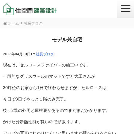
togg
navi
ホーム
社長ブログ
モデル兼自宅
2013年04月19日
社長ブログ
現在は、セルロ－スファイバ－の施工中です。
一般的なグラスウ－ルのマットですと大工さんが
30坪位のお家なら1日で終わらせますが、セルロ－スは
今日で3日でやっと１階のみ完了。
後、2階の外周と屋根裏があるのでまだまだかかります。
かけた分断熱性能が良いので頑張ります。
アップの写真はわかりにくいと思いますが壁から出るぐらい