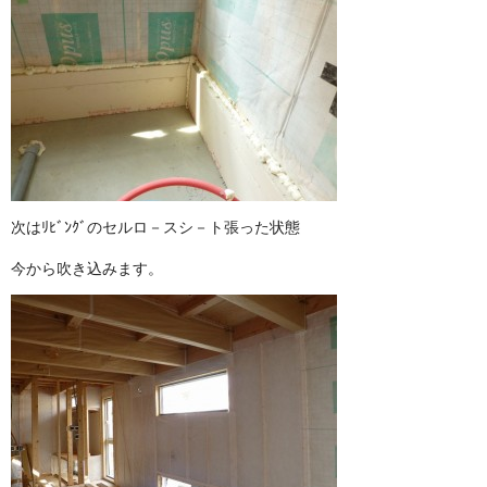
次はﾘﾋﾞﾝｸﾞのセルロ－スシ－ト張った状態
今から吹き込みます。