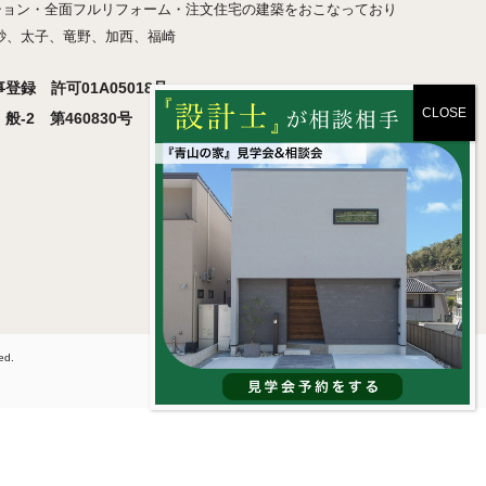
ション・全面フルリフォーム・注文住宅の建築をおこなっており
砂、太子、竜野、加西、福崎
録 許可01A05018号
-2 第460830号
ved.